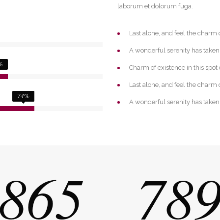
laborum et dolorum fuga.
Last alone, and feel the charm o
A wonderful serenity has taken
%
Charm of existence in this spot
Last alone, and feel the charm o
74
%
A wonderful serenity has taken
865
78