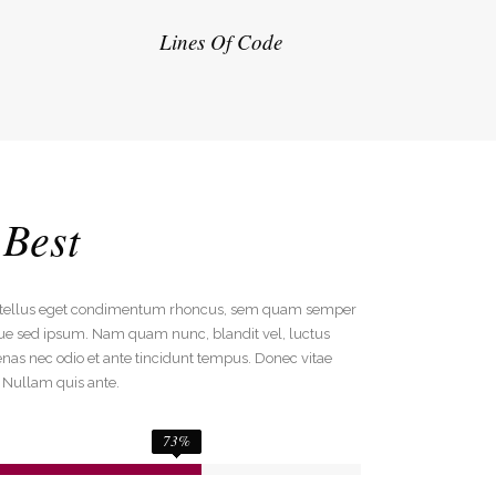
Lines Of Code
Best
 tellus eget condimentum rhoncus, sem quam semper
que sed ipsum. Nam quam nunc, blandit vel, luctus
enas nec odio et ante tincidunt tempus. Donec vitae
. Nullam quis ante.
73
%