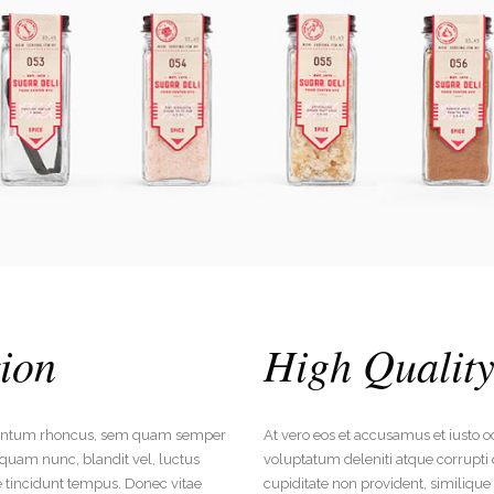
tion
High Quality
mentum rhoncus, sem quam semper
At vero eos et accusamus et iusto 
quam nunc, blandit vel, luctus
voluptatum deleniti atque corrupti 
e tincidunt tempus. Donec vitae
cupiditate non provident, similique s