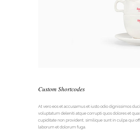
Custom Shortcodes
At vero eos et accusamus et iusto odio dignissimos duc
voluptatum deleniti atque corrupti quos dolores et quas
cupiditate non provident, similique sunt in culpa qui off
laborum et dolorum fuga.