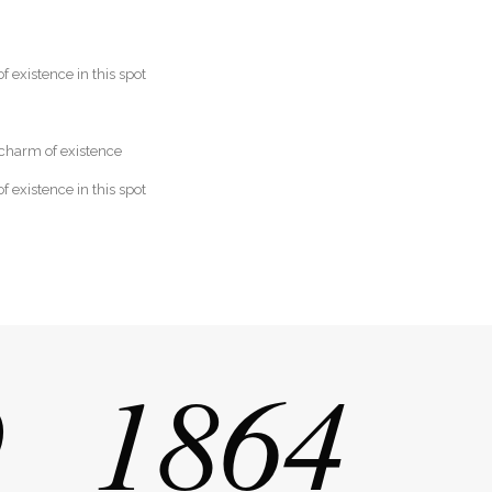
f existence in this spot
 charm of existence
f existence in this spot
9
1864