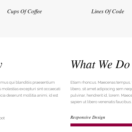
Cups Of Coffee
Lines Of Code
y
What We Do 
imus qui blanditiis praesentium
Etiam rhoncus. Maecenas tempus,
 molestias excepturi sint occaecati
libero, sit amet adipiscing sem ne
icia deserunt mollitia animi, id est
pulvinar, hendrerit id, lorem. Maec
sapien ut libero venenatis faucibus
Responsive Design
pot