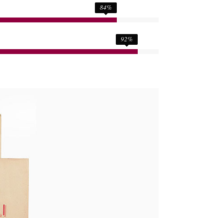
84
%
92
%