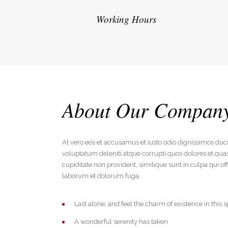
Working Hours
About Our Compan
At vero eos et accusamus et iusto odio dignissimos duc
voluptatum deleniti atque corrupti quos dolores et quas
cupiditate non provident, similique sunt in culpa qui off
laborum et dolorum fuga.
Last alone, and feel the charm of existence in this s
A wonderful serenity has taken