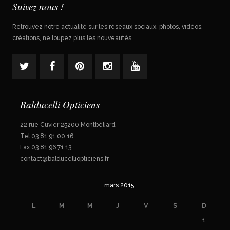
Suivez nous !
Retrouvez notre actualité sur les réseaux sociaux, photos, vidéos,
créations, ne loupez plus les nouveautés.
Balducelli Opticiens
22 rue Cuvier 25200 Montbéliard
Tel:03.81.91.00.16
Fax:03.81.96.71.13
contact@balducelliopticiens.fr
mars 2015
L
M
M
J
V
S
D
1