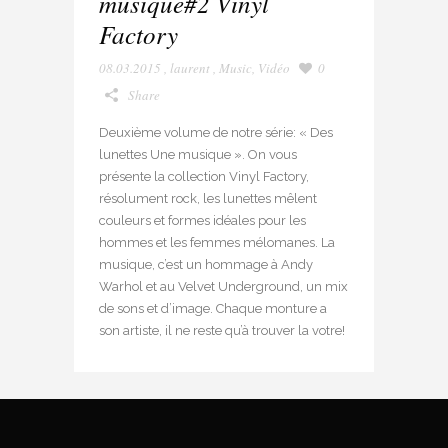
musique#2 Vinyl
Factory
08.03.2015
,
laurent
,
Music
,
Vidéo
0
Share
Deuxième volume de notre série: « Des
lunettes Une musique ». On vous
présente la collection Vinyl Factory,
résolument rock, les lunettes mêlent
couleurs et formes idéales pour les
hommes et les femmes mélomanes. La
musique, c’est un hommage à Andy
Warhol et au Velvet Underground, un mix
de sons et d’image. Chaque monture a
son artiste, il ne reste qu’à trouver la votre!